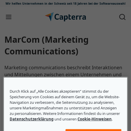
Wir helfen Unternehmen in der Schweiz
seit 18 Jahren bei der Softwareauswahl
Zum Inhalt springen
MarCom (Marketing
Communications)
Marketing communications beschreibt Interaktionen
und Mitteilungen zwischen einem Unternehmen und
seiner Zielgruppe. Dazu gehören TV-, Radio- und
Online-Werbung sowie Printmedien und Prospekte.
Durch Klick auf „Alle Cookies akzeptieren“ stimmst du der
Speicherung von Cookies auf deinem Gerät zu, um die Website-
Navigation zu verbessern, die Seitennutzung zu analysieren,
unsere Marketingmaßnahmen zu unterstützen und Anzeigen
zu personalisieren. Weitere Informationen findest du in unserer
Das sollten kleine und mittlere
Datenschutzerklärung
und unseren
Cookie-Hinweisen
.
Unternehmen über MarCom