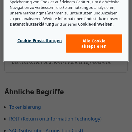
Speicherung von Cookies auf deinem Gerät zu, um die Website-
Navigation zu verbessern, die Seitennutzung zu analysieren,
Das sollten kleine und mittlere
unsere Marketingmaßnahmen zu unterstützen und Anzeigen
Unternehmen über
zu personalisieren. Weitere Informationen findest du in unserer
Datenschutzerklärung
und unseren
Cookie-Hinweisen
.
Kernbankensystem wissen
Kernbankensysteme bieten Kunden und
Cookie-Einstellungen
Alle Cookie
akzeptieren
Finanzeinrichtungen zahlreiche Vorteile wie weniger
menschliche Fehler, Betrugsschutz, geringere
Betriebskosten und höhere Kundenzufriedenheit.
Ähnliche Begriffe
Tokenisierung
ROIT (Return on Information Technology)
SAC (Subscriber Acquisition Cost)