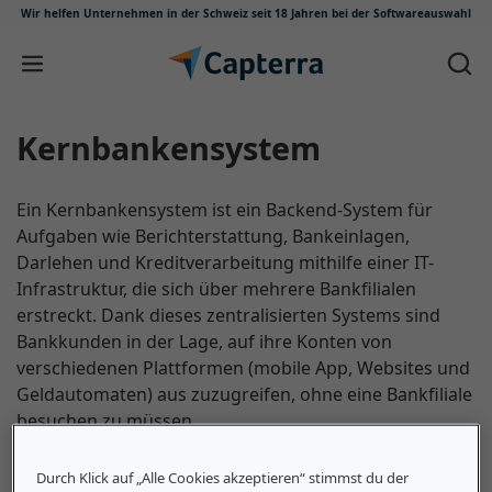
Wir helfen Unternehmen in der Schweiz
seit 18 Jahren bei der Softwareauswahl
Zum Inhalt springen
Kernbankensystem
Ein Kernbankensystem ist ein Backend-System für
Aufgaben wie Berichterstattung, Bankeinlagen,
Darlehen und Kreditverarbeitung mithilfe einer IT-
Infrastruktur, die sich über mehrere Bankfilialen
erstreckt. Dank dieses zentralisierten Systems sind
Bankkunden in der Lage, auf ihre Konten von
verschiedenen Plattformen (mobile App, Websites und
Geldautomaten) aus zuzugreifen, ohne eine Bankfiliale
besuchen zu müssen.
Durch Klick auf „Alle Cookies akzeptieren“ stimmst du der