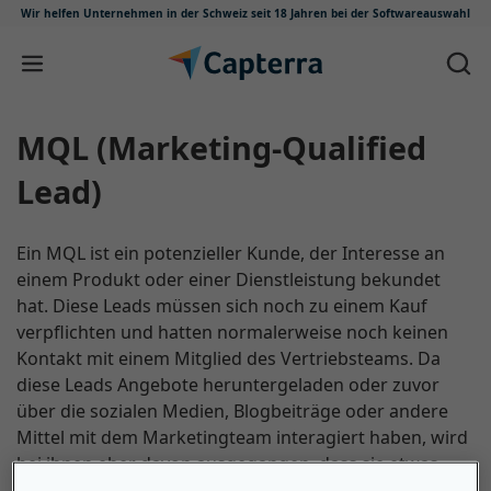
Wir helfen Unternehmen in der Schweiz
seit 18 Jahren bei der Softwareauswahl
Zum Inhalt springen
MQL (Marketing-Qualified
Lead)
Ein MQL ist ein potenzieller Kunde, der Interesse an
einem Produkt oder einer Dienstleistung bekundet
hat. Diese Leads müssen sich noch zu einem Kauf
verpflichten und hatten normalerweise noch keinen
Kontakt mit einem Mitglied des Vertriebsteams. Da
diese Leads Angebote heruntergeladen oder zuvor
über die sozialen Medien, Blogbeiträge oder andere
Mittel mit dem Marketingteam interagiert haben, wird
bei ihnen eher davon ausgegangen, dass sie etwas
kaufen, als bei anderen Interessenten. Diese MQLs