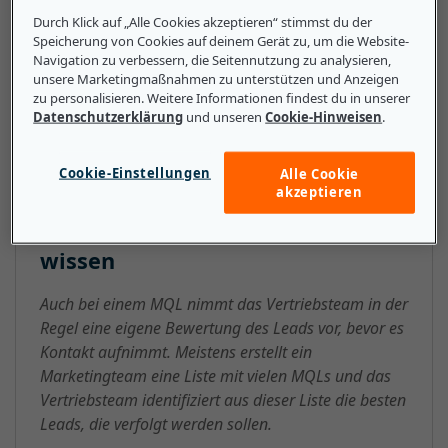
werden dann an das Vertriebsteam weitergeleitet,
Durch Klick auf „Alle Cookies akzeptieren“ stimmst du der
Speicherung von Cookies auf deinem Gerät zu, um die Website-
damit der Lead in einen Kunden konvertiert werden
Navigation zu verbessern, die Seitennutzung zu analysieren,
kann.
unsere Marketingmaßnahmen zu unterstützen und Anzeigen
zu personalisieren. Weitere Informationen findest du in unserer
Datenschutzerklärung
und unseren
Cookie-Hinweisen
.
Das sollten kleine und mittlere
Cookie-Einstellungen
Alle Cookie
akzeptieren
Unternehmen über MQL
(Marketing-Qualified Lead)
wissen
Auch bei einem MQL nimmt das Vertriebsteam in der
Regel eine eigene Bewertung des Leads vor, bevor es
Kontakt aufnimmt. Meistens erstellt ein
Marketingteam eine Liste mit vielen MQLs und das
Vertriebsteam identifiziert aus dieser Liste die besten
Leads, die verfolgt werden sollen.