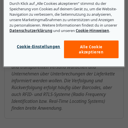
Durch Klick auf „Alle Cookies akzeptieren“ stimmst du der
Speicherung von Cookies auf deinem Gerät zu, um die Website-
Navigation zu verbessern, die Seitennutzung zu analysieren,
unsere Marketingmaßnahmen zu unterstützen und Anzeigen
Das sollten kleine und mittlere
zu personalisieren. Weitere Informationen findest du in unserer
Datenschutzerklärung
und unseren
Cookie-Hinweisen
.
Unternehmen über
Leitwegverfolgung wissen
Cookie-Einstellungen
Alle Cookie
akzeptieren
Die Leitwegverfolgung wird immer beliebter. Der
Grund dafür ist, dass Verbraucher einen sicheren
und transparenten Versand wünschen und
Unternehmen über Unterbrechungen der Lieferkette
informiert werden wollen. Die Verfolgung und
Rückverfolgung erfolgt häufig über Barcodes, aber
auch RFID- und RTLS-Systeme (Radio Frequency
Identification bzw. Real-Time Locating Systems)
finden breite Anwendung.