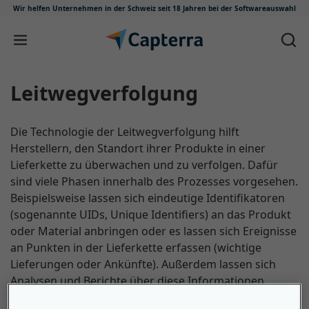
Wir helfen Unternehmen in der Schweiz
seit 18 Jahren bei der Softwareauswahl
Zum Inhalt springen
Leitwegverfolgung
Die Technologie der Leitwegverfolgung hilft
Herstellern, den Standort ihrer Produkte in einer
Lieferkette zu überwachen und zu verfolgen. Dafür
sind viele Phasen innerhalb des Prozesses vorgesehen.
Beispielsweise lassen sich eindeutige Identifikatoren
(sogenannte UIDs, Unique Identifiers) an das Produkt
oder Material anbringen oder es lassen sich Ereignisse
an Punkten in der Lieferkette erfassen (wichtige
Lieferungen oder Ankünfte). Außerdem lassen sich
Analysen und Berichte über diese Informationen
erstellen.