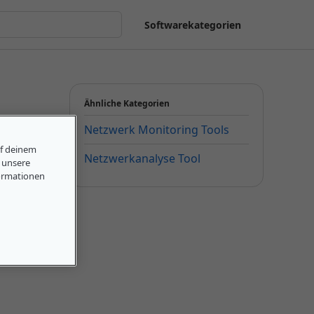
Softwarekategorien
Ähnliche Kategorien
Netzwerk Monitoring Tools
uf deinem
Netzwerkanalyse Tool
, unsere
ormationen