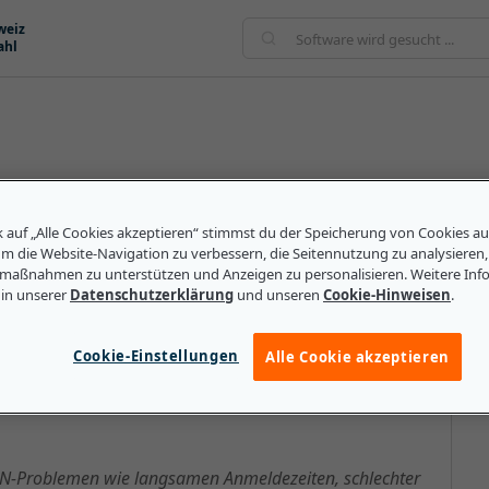
weiz
ahl
ität eines LANs (Local Area Network) zu prüfen. Dabei
kgeleitet, ohne sie zuvor zu verarbeiten. Mit einer
k auf „Alle Cookies akzeptieren“ stimmst du der Speicherung von Cookies a
um die Website-Navigation zu verbessern, die Seitennutzung zu analysieren
arte, sondern auch Software ohne ein physisches
maßnahmen zu unterstützen und Anzeigen zu personalisieren. Weitere Inf
und Hardware beschädigt sind.
 in unserer
Datenschutzerklärung
und unseren
Cookie-Hinweisen
.
Cookie-Einstellungen
Alle Cookie akzeptieren
lere Unternehmen über Loopback
N-Problemen wie langsamen Anmeldezeiten, schlechter