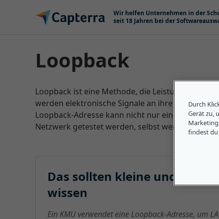
Zum Inhalt springen
Wir helfen Unternehmen in der Sch
seit 18 Jahren bei der Softwareausw
Loopback
Loopback ist eine Methode, die Leistung und Qual
werden elektronische Signale an ihre Quelle zurüc
Durch Klic
Gerät zu, 
Loopback-Adresse kann nicht nur eine Ethernet-K
Marketing
Netzwerk getestet werden, selbst wenn Treiber 
findest du
Das sollten kleine und mitt
wissen
Ein KMU verwendet eine Loopback-Adresse, um LA