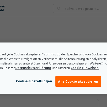
weiz
ahl
ie Dienstleistungen beschreibt, die zur Bereitstellung
alles umfassen, von Adservern und
k auf „Alle Cookies akzeptieren“ stimmst du der Speicherung von Cookies a
nd Attributionsplattformen. Diese Art von Technologie
um die Website-Navigation zu verbessern, die Seitennutzung zu analysieren
geliefert werden, die sowohl für Werbetreibende als
maßnahmen zu unterstützen und Anzeigen zu personalisieren. Weitere Inf
lft bei der Leistungsmessung, indem sie die CTR (Click-
 in unserer
Datenschutzerklärung
und unseren
Cookie-Hinweisen
.
r andere Metriken verfolgt. Sie liefert zudem Daten zu
schlecht usw., so dass Vermarkter ihre Anzeigen
Cookie-Einstellungen
Alle Cookie akzeptieren
chten können.