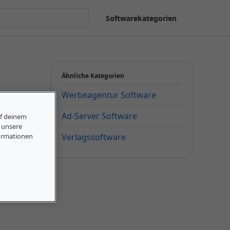
Softwarekategorien
Ähnliche Kategorien
Werbeagentur Software
Ad-Server Software
uf deinem
, unsere
ormationen
Verlagssoftware