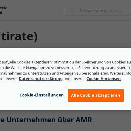
weiz
ahl
tirate)
egriff aus der Telekommunikation. Er bezieht sich auf
hen mit einem Mobiltelefon. Dies wird als Codec
k auf „Alle Cookies akzeptieren“ stimmst du der Speicherung von Cookies a
um die Website-Navigation zu verbessern, die Seitennutzung zu analysieren
dene Technologien, um die Fehlerquote bei der
maßnahmen zu unterstützen und Anzeigen zu personalisieren. Weitere Inf
z zu verringern. Für Telekommunikationsbetreiber,
 in unserer
Datenschutzerklärung
und unseren
Cookie-Hinweisen
.
ies Geld und Ressourcen sparen. Das liegt daran, dass
m große Datenmengen zu verarbeiten.
Cookie-Einstellungen
Alle Cookie akzeptieren
lere Unternehmen über AMR