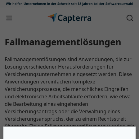
Wir helfen Unternehmen in der Schweiz
seit 18 Jahren bei der Softwareauswahl
Zum Inhalt springen
Fallmanagementlösungen
Fallmanagementlösungen sind Anwendungen, die zur
Lösung verschiedener Herausforderungen für
Versicherungsunternehmen eingesetzt werden. Diese
Anwendungen vereinfachen komplexe
Versicherungsprozesse, die menschliches Eingreifen
und elektronische Arbeitsabläufe erfordern, wie etwa
die Bearbeitung eines eingehenden
Versicherungsantrags oder die Verwaltung eines
Versicherungsanspruchs, der zu einem Rechtsstreit
übergeht. Einige Fallmanagementlösungen werden mit
Workflow- oder Prozessvorlagen für Versicherungen