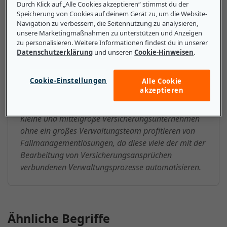
geliefert, was die Implementierung dieser Technologie
Durch Klick auf „Alle Cookies akzeptieren“ stimmst du der
Speicherung von Cookies auf deinem Gerät zu, um die Website-
in einem Versicherungsunternehmen erleichtert.
Navigation zu verbessern, die Seitennutzung zu analysieren,
unsere Marketingmaßnahmen zu unterstützen und Anzeigen
zu personalisieren. Weitere Informationen findest du in unserer
Datenschutzerklärung
und unseren
Cookie-Hinweisen
.
Das sollten kleine und mittlere
Unternehmen über
Cookie-Einstellungen
Alle Cookie
akzeptieren
Fallmanagementlösungen wissen
Kleine und mittelgroße Versicherungsunternehmen
ohne ein großes Verwaltungsteam profitieren von
Fallmanagementlösungen, da diese viele der mit der
Bearbeitung von Versicherungsansprüchen
verbundenen Verwaltungsprozesse automatisieren.
Ähnliche Begriffe