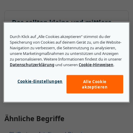
Das sollten kleine und mittlere
Unternehmen über PHR (Personal
Durch Klick auf „Alle Cookies akzeptieren“ stimmst du der
Health Record) wissen
Speicherung von Cookies auf deinem Gerät zu, um die Website-
Navigation zu verbessern, die Seitennutzung zu analysieren,
Wenn ein kleines Unternehmen in einem Bereich
unsere Marketingmaßnahmen zu unterstützen und Anzeigen
zu personalisieren. Weitere Informationen findest du in unserer
tätig ist, der den Zugang zu den Gesundheitsdaten
Datenschutzerklärung
und unseren
Cookie-Hinweisen
.
von Mitarbeitenden oder Kunden erfordert, können
PHRs dafür sorgen, dass diese Informationen sicher
und geschützt an die entsprechenden Personen
Cookie-Einstellungen
Alle Cookie
akzeptieren
weitergegeben werden.
Ähnliche Begriffe