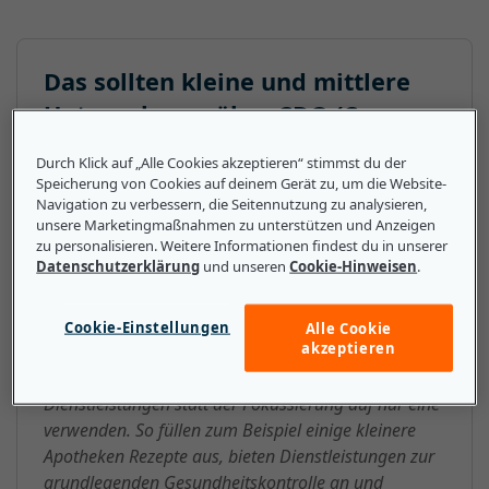
Das sollten kleine und mittlere
Unternehmen über CDO (Care
Delivery Organization) wissen
Durch Klick auf „Alle Cookies akzeptieren“ stimmst du der
Speicherung von Cookies auf deinem Gerät zu, um die Website-
CDOs werden in zwei Hauptkategorien unterteilt.
Navigation zu verbessern, die Seitennutzung zu analysieren,
Erstens gibt es große Ärzteverbunde, die häufig
unsere Marketingmaßnahmen zu unterstützen und Anzeigen
physische und psychische Patientenversorgung und
zu personalisieren. Weitere Informationen findest du in unserer
Datenschutzerklärung
und unseren
Cookie-Hinweisen
.
Krankenhäuser vereinen. Und zweitens gibt es
kleinere Praxisverbunde, die in der Regel nicht über
die organisatorischen Ressourcen einer CDO
Cookie-Einstellungen
Alle Cookie
akzeptieren
verfügen. KMU können aber CDOs als Vorbild
bezüglich der Bereitstellung mehrerer verbundener
Dienstleistungen statt der Fokussierung auf nur eine
verwenden. So füllen zum Beispiel einige kleinere
Apotheken Rezepte aus, bieten Dienstleistungen zur
grundlegenden Gesundheitskontrolle an und