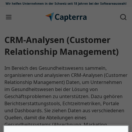
Wir helfen Unternehmen in der Schweiz
seit 18 Jahren bei der Softwareauswahl
Zum Inhalt springen
CRM-Analysen (Customer
Relationship Management)
Im Bereich des Gesundheitswesens sammeln,
organisieren und analysieren CRM-Analysen (Customer
Relationship Management) Daten, um Unternehmen
im Gesundheitswesen bei der Lösung von
Geschäftsproblemen zu unterstützen. Dazu gehören
Berichtserstattungstools, Echtzeitmetriken, Portale
und Dashboards. Sie ziehen Daten aus verschiedenen
Quellen, damit die Abteilungen eines
Gesundheitssystems (Abrechnung, Marketing,
Vertrieb, Kundenservice usw.) bessere datengestützte