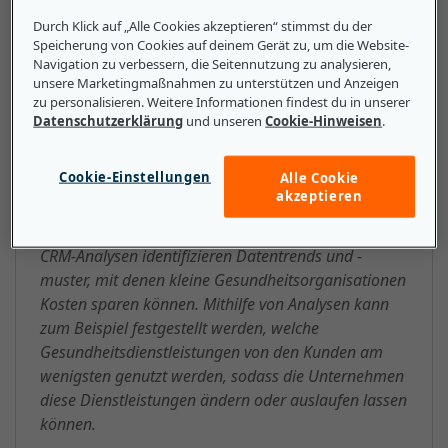
Entscheidungen treffen können.
Durch Klick auf „Alle Cookies akzeptieren“ stimmst du der
Speicherung von Cookies auf deinem Gerät zu, um die Website-
Navigation zu verbessern, die Seitennutzung zu analysieren,
unsere Marketingmaßnahmen zu unterstützen und Anzeigen
zu personalisieren. Weitere Informationen findest du in unserer
Das sollten kleine und mittlere
Datenschutzerklärung
und unseren
Cookie-Hinweisen
.
Unternehmen über CRM-
Cookie-Einstellungen
Analysen (Customer Relationship
Alle Cookie
akzeptieren
Management) wissen
CRM-Analysen identifizieren Datentrends und -
muster, mit denen kleine Gesundheitsorganisationen
Kosten sparen können. Mithilfe von Analysen kann
zum Beispiel festgestellt werden, welche
Gesundheitsdienstleistungen von den Kunden am
wenigsten genutzt werden, sodass die Unternehmen
diese Dienstleistungen ändern oder auslaufen lassen
können.