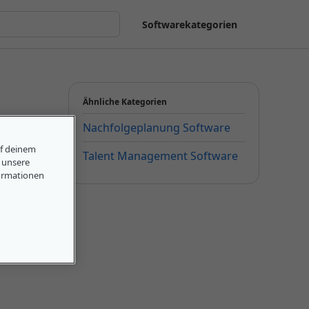
Softwarekategorien
Ähnliche Kategorien
Nachfolgeplanung Software
uf deinem
Talent Management Software
, unsere
ormationen