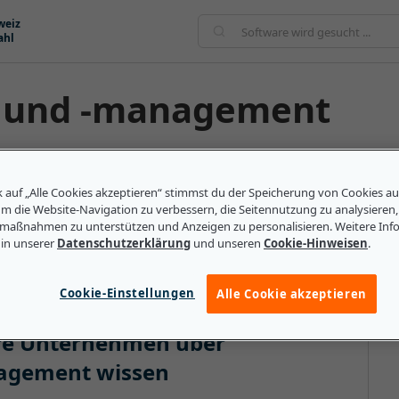
weiz
ahl
g und -management
ent stellen sicher, dass die Übernahme eines
ht. So werden negative Auswirkungen auf das
k auf „Alle Cookies akzeptieren“ stimmst du der Speicherung von Cookies a
ührungswechsel vorbereitet zu sein, bevor er eintritt.
um die Website-Navigation zu verbessern, die Seitennutzung zu analysieren
maßnahmen zu unterstützen und Anzeigen zu personalisieren. Weitere Inf
ne oder ein Pool von Talenten vorhanden sind, damit
 in unserer
Datenschutzerklärung
und unseren
Cookie-Hinweisen
.
d das Ruder übernehmen kann.
Cookie-Einstellungen
Alle Cookie akzeptieren
lere Unternehmen über
agement wissen