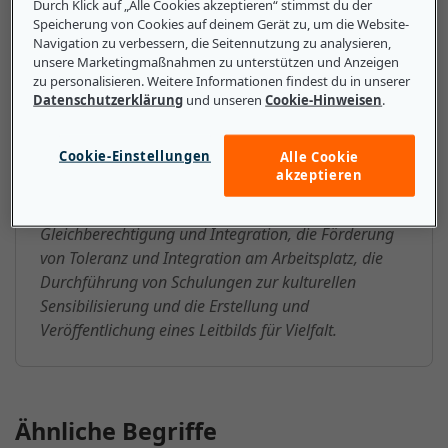
Durch Klick auf „Alle Cookies akzeptieren“ stimmst du der
Speicherung von Cookies auf deinem Gerät zu, um die Website-
Navigation zu verbessern, die Seitennutzung zu analysieren,
Das sollten kleine und mittlere
unsere Marketingmaßnahmen zu unterstützen und Anzeigen
zu personalisieren. Weitere Informationen findest du in unserer
Unternehmen über D&I (Diversity
Datenschutzerklärung
und unseren
Cookie-Hinweisen
.
and Inclusion) wissen
Cookie-Einstellungen
Alle Cookie
D&I-Prozesse in kleinen Unternehmen umfassen die
akzeptieren
Aktualisierung von Mitarbeiterhandbüchern mit
Informationen über das Engagement für Vielfalt,
Gleichberechtigung und Integration, die Förderung
von Toleranz und Integration am Arbeitsplatz, die
Durchführung von Schulungen zur kulturellen
Sensibilisierung und die Erstellung und
Veröffentlichung eines Leitbilds für Vielfalt.
Ähnliche Begriffe