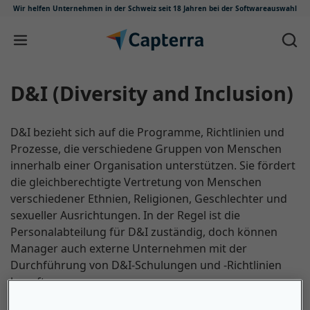
Wir helfen Unternehmen in der Schweiz
seit 18 Jahren bei der Softwareauswahl
Zum Inhalt springen
D&I (Diversity and Inclusion)
D&I bezieht sich auf die Programme, Richtlinien und
Prozesse, die verschiedene Gruppen von Menschen
innerhalb einer Organisation unterstützen. Sie fördert
die gleichberechtigte Vertretung von Menschen
verschiedener Ethnien, Religionen, Geschlechter und
sexueller Ausrichtungen. In der Regel ist die
Personalabteilung für D&I zuständig, doch können
Manager auch externe Unternehmen mit der
Durchführung von D&I-Schulungen und -Richtlinien
beauftragen.