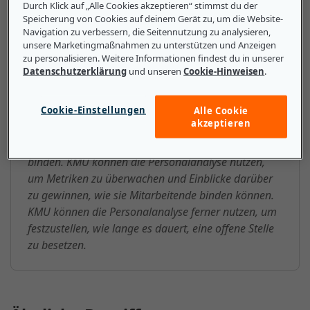
nehmen oder welche Leistungen am beliebtesten sind.
Durch Klick auf „Alle Cookies akzeptieren“ stimmst du der
Speicherung von Cookies auf deinem Gerät zu, um die Website-
Navigation zu verbessern, die Seitennutzung zu analysieren,
unsere Marketingmaßnahmen zu unterstützen und Anzeigen
zu personalisieren. Weitere Informationen findest du in unserer
Das sollten kleine und mittlere
Datenschutzerklärung
und unseren
Cookie-Hinweisen
.
Unternehmen über
Cookie-Einstellungen
Alle Cookie
Personalanalyse wissen
akzeptieren
Es ist zunehmend schwierig, gute Mitarbeitende zu
binden. KMU können die Personalanalyse nutzen,
um Metriken zu überwachen und Einblicke darüber
zu gewinnen, wie sie Mitarbeitende binden können.
KMU können die Personalanalyse ferner nutzen, um
festzustellen, wie lange es dauert, eine offene Stelle
zu besetzen.