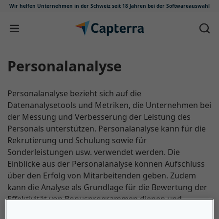
Wir helfen Unternehmen in der Schweiz
seit 18 Jahren bei der Softwareauswahl
Zum Inhalt springen
Personalanalyse
Personalanalyse bezieht sich auf die
Datenanalysetools und Metriken, die Unternehmen bei
der Messung und Verbesserung der Leistung des
Personals unterstützen. Personalanalyse kann für die
Rekrutierung und Schulung sowie für
Sonderleistungen usw. verwendet werden. Die
Einblicke aus der Personalanalyse können Aufschluss
über den Erfolg von Mitarbeitenden geben. Zudem
kann die Analyse als Grundlage für die Bewertung der
Effektivität von Bonusprogrammen dienen und
aufzeigen, wann Mitarbeitende den meisten Urlaub