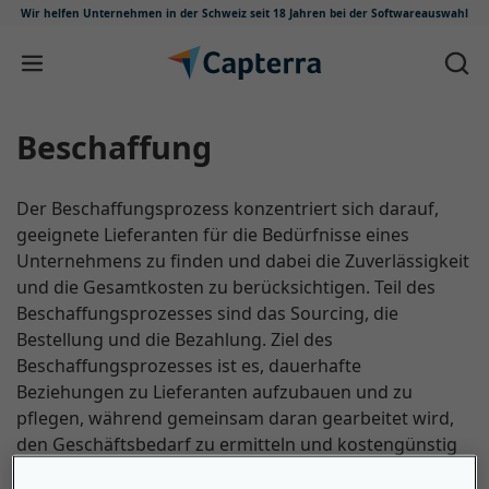
Wir helfen Unternehmen in der Schweiz
seit 18 Jahren bei der Softwareauswahl
Zum Inhalt springen
Beschaffung
Der Beschaffungsprozess konzentriert sich darauf,
geeignete Lieferanten für die Bedürfnisse eines
Unternehmens zu finden und dabei die Zuverlässigkeit
und die Gesamtkosten zu berücksichtigen. Teil des
Beschaffungsprozesses sind das Sourcing, die
Bestellung und die Bezahlung. Ziel des
Beschaffungsprozesses ist es, dauerhafte
Beziehungen zu Lieferanten aufzubauen und zu
pflegen, während gemeinsam daran gearbeitet wird,
den Geschäftsbedarf zu ermitteln und kostengünstig
zu erfüllen.