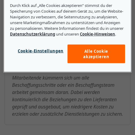
Durch Klick auf „Alle Cookies akzeptieren“ stimmst du der
Speicherung von Cookies auf deinem Gerät zu, um die Website-
Navigation zu verbessern, die Seitennutzung zu analysieren,
unsere Marketingmaßnahmen zu unterstützen und Anzeigen
Das sollten kleine und mittlere
zu personalisieren. Weitere Informationen findest du in unserer
Unternehmen über Beschaffung
Datenschutzerklärung
und unseren
Cookie-Hinweisen
.
wissen
Cookie-Einstellungen
Alle Cookie
Die Beschaffung ist ein fortlaufender Prozess, der
akzeptieren
sich über die gesamte Lebensspanne eines
Unternehmens erstreckt. Entweder einzelne
Mitarbeitende kümmern sich um alle
Beschaffungsschritte oder ein Beschaffungsteam
arbeitet gemeinsam daran. Dabei werden
kontinuierlich die Beziehungen zu den Lieferanten
geprüft und ausgebaut, um niedrigere Kosten zu
erzielen oder zusätzliche Dienstleistungen zu sichern.