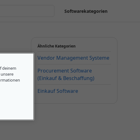
Softwarekategorien
Ähnliche Kategorien
Vendor Management Systeme
uf deinem
Procurement Software
, unsere
(Einkauf & Beschaffung)
ormationen
Einkauf Software