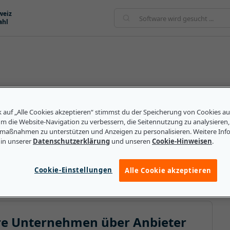
weiz
ahl
n, das ein Produkt verkauft oder Dienstleistungen
ntwickeln und herstellen oder sie verkaufen Produkte
k auf „Alle Cookies akzeptieren“ stimmst du der Speicherung von Cookies a
zliche Dienstleistungen wie Support, Wartung und
um die Website-Navigation zu verbessern, die Seitennutzung zu analysieren
maßnahmen zu unterstützen und Anzeigen zu personalisieren. Weitere Inf
ukte von Dritten anbieten. Anbieter sind in nahezu
 in unserer
Datenschutzerklärung
und unseren
Cookie-Hinweisen
.
Anbieter für Gesundheitssoftware einem
das Gesundheitsmanagement zur Verfügung stellen.
n des Pharmaunternehmens auf die neue Plattform.
Cookie-Einstellungen
Alle Cookie akzeptieren
ere Unternehmen über Anbieter