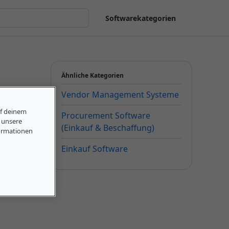
Softwarekategorien
Ähnliche Kategorien
Vendor Management Systeme
uf deinem
Procurement Software
, unsere
(Einkauf & Beschaffung)
ormationen
Einkauf Software