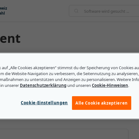
weiz
ahl
ent
r, die Dienstleistungen für ihr Unternehmen
ner besseren Kostenkontrolle und Servicequalität
k auf „Alle Cookies akzeptieren“ stimmst du der Speicherung von Cookies a
Anbieterbeziehungen verbundenen Risiken verringern.
um die Website-Navigation zu verbessern, die Seitennutzung zu analysieren
maßnahmen zu unterstützen und Anzeigen zu personalisieren. Weitere Inf
en Führungskräfte: – Die richtigen Anbieter basierend
 in unserer
Datenschutzerklärung
und unseren
Cookie-Hinweisen
.
derungen auswählen. – Die für sie passenden
ahl von Anbietern festlegen. – Das mit der Arbeit mit
 Dienstleistungen zahlen, die sie tatsächlich
Cookie-Einstellungen
Alle Cookie akzeptieren
termanagement werden, das zu ihrem Geschäft passt.